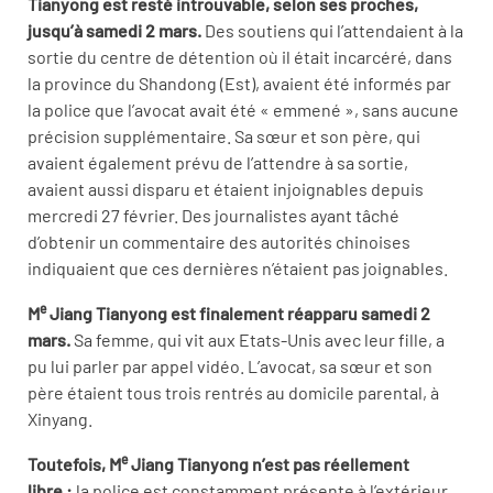
Tianyong est resté introuvable, selon ses proches,
jusqu’à samedi 2 mars.
Des soutiens qui l’attendaient à la
sortie du centre de détention où il était incarcéré, dans
la province du Shandong (Est), avaient été informés par
la police que l’avocat avait été « emmené », sans aucune
précision supplémentaire. Sa sœur et son père, qui
avaient également prévu de l’attendre à sa sortie,
avaient aussi disparu et étaient injoignables depuis
mercredi 27 février. Des journalistes ayant tâché
d’obtenir un commentaire des autorités chinoises
indiquaient que ces dernières n’étaient pas joignables.
e
M
Jiang Tianyong est finalement réapparu samedi 2
mars.
Sa femme, qui vit aux Etats-Unis avec leur fille, a
pu lui parler par appel vidéo. L’avocat, sa sœur et son
père étaient tous trois rentrés au domicile parental, à
Xinyang.
e
Toutefois, M
Jiang Tianyong n’est pas réellement
libre :
la police est constamment présente à l’extérieur