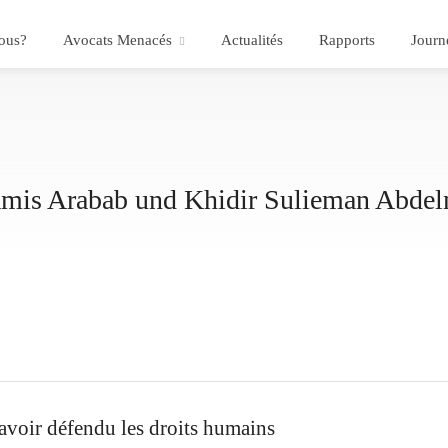
ous?
Avocats Menacés
Actualités
Rapports
Journ
is Arabab und Khidir Sulieman Abde
voir défendu les droits humains