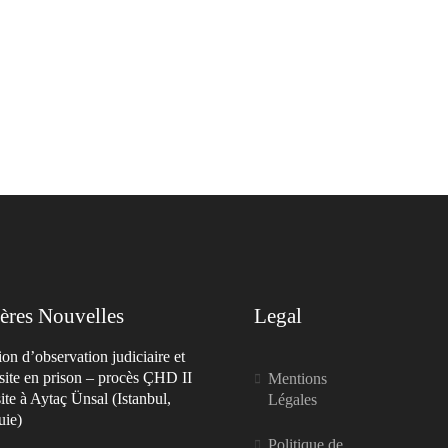
ères Nouvelles
Legal
on d’observation judiciaire et
site en prison – procès ÇHD II
Mentions
site à Aytaç Ünsal (Istanbul,
Légales
uie)
Politique de