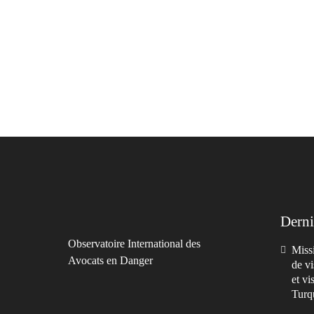
Derni
Observatoire International des
Missi
Avocats en Danger
de vi
et vi
Turq