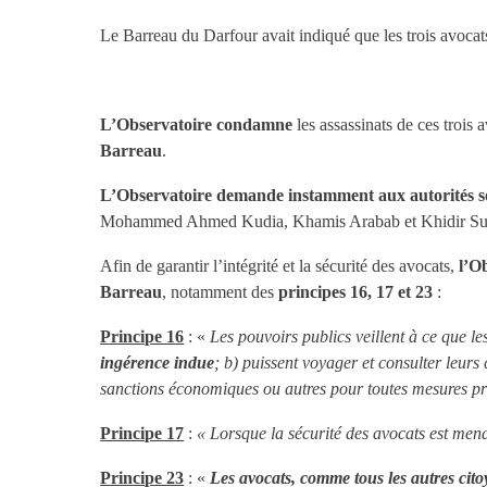
Le Barreau du Darfour avait indiqué que les trois avoca
L’Observatoire condamne
les assassinats de ces trois
Barreau
.
L’Observatoire demande instamment aux autorités s
Mohammed Ahmed Kudia, Khamis Arabab et Khidir Su
Afin de garantir l’intégrité et la sécurité des avocats,
l’O
Barreau
, notamment des
principes 16, 17 et 23
:
Principe 16
: «
Les pouvoirs publics veillent à ce que l
ingérence indue
; b) puissent voyager et consulter leurs
sanctions économiques ou autres pour toutes mesures pri
Principe 17
:
« Lorsque la sécurité des avocats est menac
Principe 23
: «
Les avocats, comme tous les autres citoy