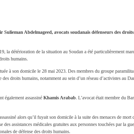
ieman Abdelmageed, avocats soudanais défenseurs des droits huma
, la détérioration de la situation au Soudan a été particulièrement marqu
droits humains.
é tuée à son domicile le 28 mai 2023. Des membres du groupe paramilita
se des droits humains, notamment au sein d’un réseau d’activistes au Darf
nt également assassiné
Khamis Arabab
. L’avocat était membre du Bar
assassiné alors qu’il fuyait son domicile à la suite des menaces de mort do
e des assistances médicales gratuites aux personnes touchées par la g
tionales de défense des droits humains.