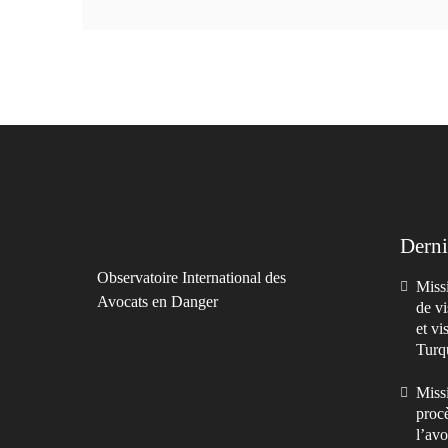
Derni
Observatoire International des
Missi
Avocats en Danger
de vi
et vi
Turq
Missi
procè
l’avo