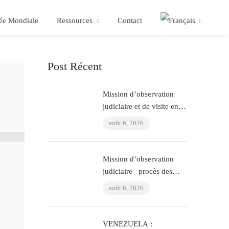
ée Mondiale
Ressources
Contact
Post Récent
Mission d’observation
judiciaire et de visite en
prison – procès ÇHD II et
août 6, 2026
visite à Aytaç Ünsal
(Istanbul, Turquie)
Mission d’observation
judiciaire– procès des
policiers ayant torturé
août 6, 2026
l’avocat Murat Çelik
(Istanbul, Turquie)
VENEZUELA :