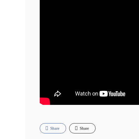
Share
Share