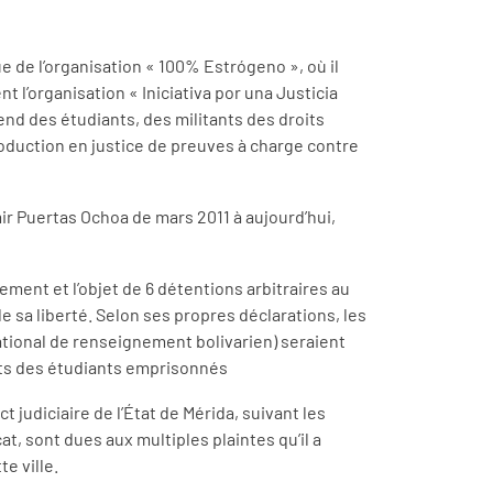
e de l’organisation « 100% Estrógeno », où il
nt l’organisation « Iniciativa por una Justicia
éfend des étudiants, des militants des droits
production en justice de preuves à charge contre
mir Puertas Ochoa de mars 2011 à aujourd’hui,
ement et l’objet de 6 détentions arbitraires au
de sa liberté. Selon ses propres déclarations, les
 national de renseignement bolivarien) seraient
its des étudiants emprisonnés
t judiciaire de l’État de Mérida, suivant les
t, sont dues aux multiples plaintes qu’il a
e ville.