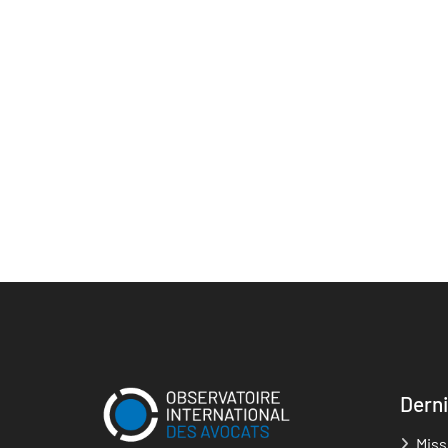
Derni
Miss