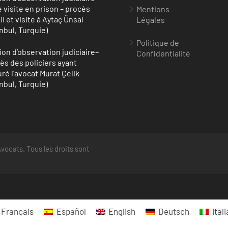
e visite en prison – procès
Mentions
II et visite à Aytaç Ünsal
Légales
anbul, Turquie)
Politique de
ion d’observation judiciaire–
Confidentialité
ès des policiers ayant
uré l’avocat Murat Çelik
anbul, Turquie)
vocats. Tous les droits sont
Français
Español
English
Deutsch
Ital