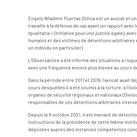
Engels Wladimir Puertas Ochoa est un avocat et un 
travaille à la défense de cas ayant un rapport avec le
Igualitaria » (Initiative pour une justice égale), av
humains et des victimes de détentions arbitraires e
un individu en particulier).
L’Observatoire a été informé des situations à risqu
avec une fréquence encore plus élevée au cours de
Dans la période entre 2011 et 2016, l’avocat avait d
cours desquelles il a été soumis à la torture, à l’is
organes de sécurité régionaux et nationaux (Division
responsables de ces détentions arbitraires interv
Depuis le 6 octobre 2021, il est menacé de détention 
instructions de la présidente de cette même institu
déposées auprès des instances compétentes concern