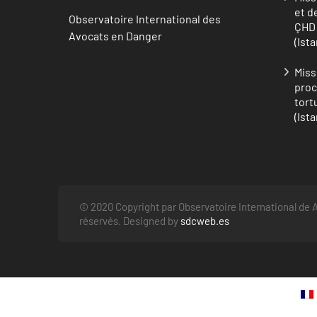
et d
Observatoire International des
ÇHD 
Avocats en Danger
(Ist
Miss
proc
tort
(Ist
© 2020 Copyright par Observatoire International de A
réservés. Designed by
sdcweb.es