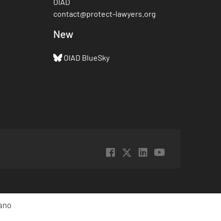
OIAD
contact@protect-lawyers.org
New
OIAD BlueSky
iano