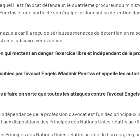
uel il est l’avocat défenseur, le quatrième procureur du ministère
rtas et une partie de son équipe, ordonnant sa détention dans le
ezuela car il a reçu de sérieuses menaces de détention en raison
stème judiciaire vénézuélien.
n qui mettent en danger l’exercice libre et indépendant de la pro
bies par l’avocat Engels Wladimir Puertas et appelle les autor
s à faire en sorte que toutes les attaques contre l’avocat Engels
’indépendance de la profession d’avocat est l’un des principaux 
t aux dispositions des Principes des Nations Unies relatifs au rô
rincipes des Nations Unies relatifs au rôle du barreau, en particu