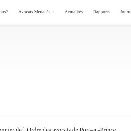
ous?
Avocats Menacés
Actualités
Rapports
Journ
nnier de l’Ordre des avocats de Port-au-Prince