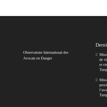
Derni
Observatoire International des
Missi
Avocats en Danger
de vi
et vi
Turq
Missi
procè
l’avo
Turq