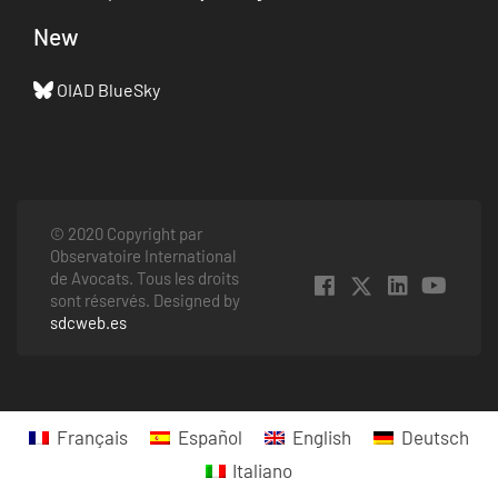
New
OIAD BlueSky
© 2020 Copyright par
Observatoire International
de Avocats. Tous les droits
sont réservés. Designed by
sdcweb.es
Français
Español
English
Deutsch
Italiano