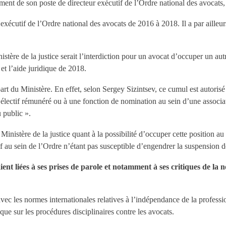
ment de son poste de directeur exécutif de l’Ordre national des avocats,
 exécutif de l’Ordre national des avocats de 2016 à 2018. Il a par ailleu
inistère de la justice serait l’interdiction pour un avocat d’occuper un au
 et l’aide juridique de 2018.
 part du Ministère. En effet, selon Sergey Sizintsev, ce cumul est autoris
e électif rémunéré ou à une fonction de nomination au sein d’une associ
 public ».
nistère de la justice quant à la possibilité d’occuper cette position au s
 au sein de l’Ordre n’étant pas susceptible d’engendrer la suspension d
ient liées à ses prises de parole et notamment à ses critiques de la n
vec les normes internationales relatives à l’indépendance de la professi
 que sur les procédures disciplinaires contre les avocats.