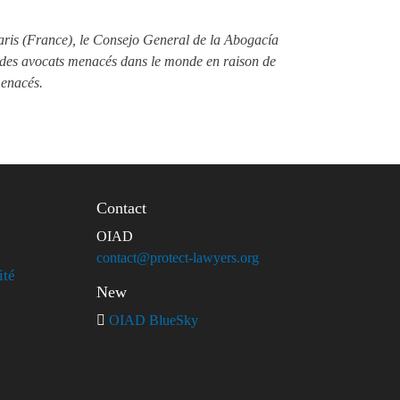
Paris (France), le Consejo General de la Abogacía
on des avocats menacés dans le monde en raison de
menacés.
Contact
OIAD
contact@protect-lawyers.org
ité
New
OIAD BlueSky