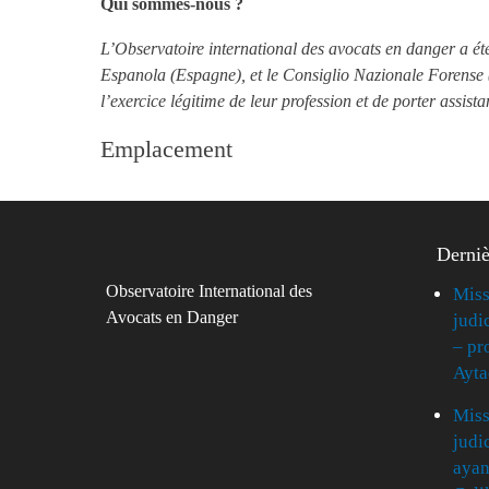
Qui sommes-nous ?
L’Observatoire international des avocats en danger a ét
Espanola (Espagne), et le Consiglio Nazionale Forense (
l’exercice légitime de leur profession et de porter assist
Emplacement
Derniè
Observatoire International des
Miss
Avocats en Danger
judic
– pr
Ayta
Miss
judi
ayan