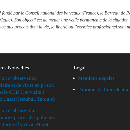
é fondé par le Conseil national des barreaux (France), le Barreau de 
Italie). Son objectif est de mener une veille permanente de la situati
ance aux avocats dont la vie, la liberté ou l’exercice professionnel sont 
res Nouvelles
Legal
ion d’observation
Mentions Légales
iaire et de visite en prison
Politique de Confidential
ocès ÇHD II et visite à
ç Ünsal (Istanbul, Turquie)
ion d’observation
ciaire– procès des policiers
t torturé l’avocat Murat