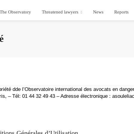
The Observatory
Threatened lawyers
News
Reports
é
opriété dde l’Observatoire international des avocats en dange
ris, – Tél: 01 44 32 49 43 – Adresse électronique : asouleli
tions Générales d’Utilisation.