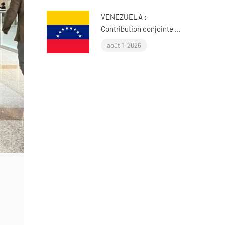
VENEZUELA :
Contribution conjointe de
l’OIAD à l’examen
août 1, 2026
périodique universel des
Nations Unies sur le
Venezuela