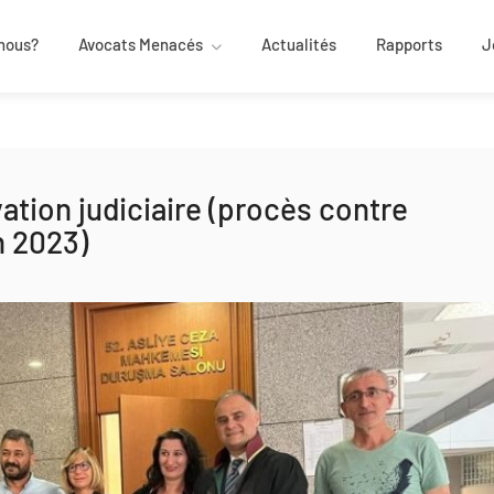
nous?
Avocats Menacés
Actualités
Rapports
J
tion judiciaire (procès contre
n 2023)