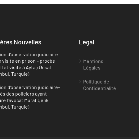
ères Nouvelles
Legal
ion d’observation judiciaire
e visite en prison – procès
Mentions
II et visite à Aytaç Ünsal
Légales
anbul, Turquie)
Politique de
ion d’observation judiciaire–
Confidentialité
ès des policiers ayant
uré l’avocat Murat Çelik
anbul, Turquie)