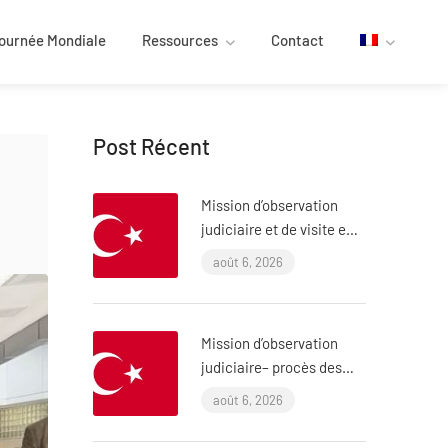
ournée Mondiale
Ressources
Contact
Post Récent
Mission d’observation
judiciaire et de visite en
prison – procès ÇHD II et
août 6, 2026
visite à Aytaç Ünsal
(Istanbul, Turquie)
Mission d’observation
judiciaire– procès des
policiers ayant torturé
août 6, 2026
l’avocat Murat Çelik
(Istanbul, Turquie)