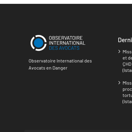
Derni
Miss
et d
Observatoire International des
ÇHD 
Avocats en Danger
(Ist
Miss
proc
tort
(Ist