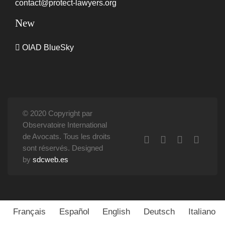
contact@protect-lawyers.org
New
OIAD BlueSky
© 2020 Copyright par
Observatoire International
de Avocats. Tous les droits
sont réservés. Designed
by
sdcweb.es
Français
Español
English
Deutsch
Italiano