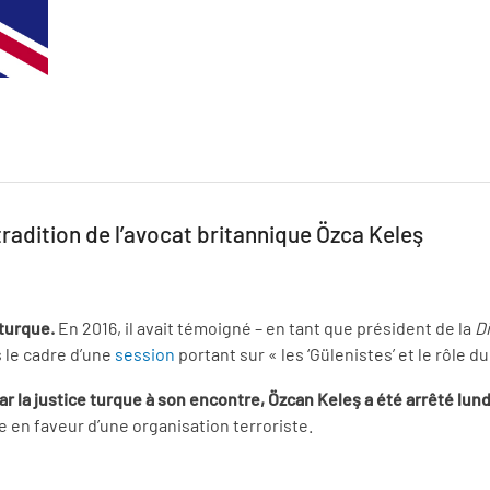
adition de l’avocat britannique Özca Keleş
 turque.
En 2016, il avait témoigné – en tant que président de la
D
 le cadre d’une
session
portant sur « les ‘Gülenistes’ et le rôle 
 la justice turque à son encontre, Özcan Keleş a été arrêté lund
 en faveur d’une organisation terroriste.