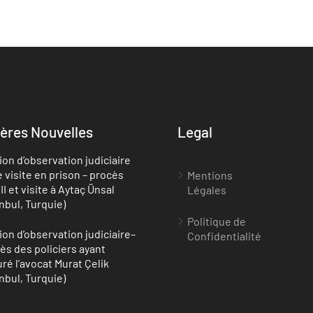
ères Nouvelles
Legal
ion d’observation judiciaire
e visite en prison – procès
Mentions
II et visite à Aytaç Ünsal
Légales
anbul, Turquie)
Politique de
ion d’observation judiciaire–
Confidentialité
ès des policiers ayant
uré l’avocat Murat Çelik
anbul, Turquie)