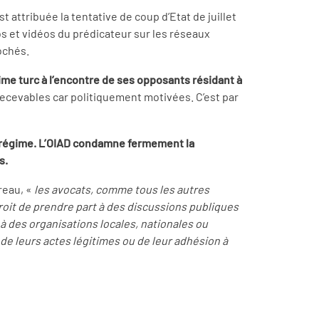
st attribuée la tentative de coup d’Etat de juillet
os et vidéos du prédicateur sur les réseaux
rochés.
me turc à l’encontre de ses opposants résidant à
recevables car politiquement motivées. C’est par
du régime. L’OIAD condamne fermement la
s.
reau, «
les avocats, comme tous les autres
e droit de prendre part à des discussions publiques
r à des organisations locales, nationales ou
t de leurs actes légitimes ou de leur adhésion à