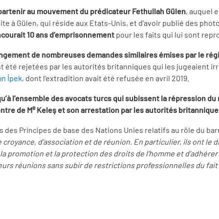
ppartenir au mouvement du prédicateur Fethullah Gülen
, auquel e
te à Gülen, qui réside aux Etats-Unis, et d’avoir publié des phot
encourait 10 ans d’emprisonnement
pour les faits qui lui sont rep
longement de nombreuses demandes similaires émises par le régi
été rejetées par les autorités britanniques qui les jugeaient ir
ın İpek
, dont l’extradition avait été refusée en avril 2019.
qu’à l’ensemble des avocats turcs qui subissent la répression 
e
ontre de M
Keleş et son arrestation par les autorités britannique
 des Principes de base des Nations Unies relatifs au rôle du bar
e croyance, d’association et de réunion. En particulier, ils ont l
 et la promotion et la protection des droits de l’homme et d’adhére
 leurs réunions sans subir de restrictions professionnelles du fai