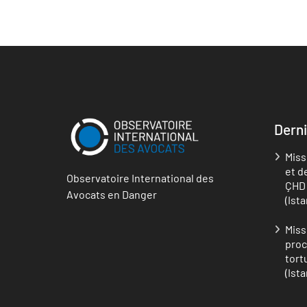
Derni
Miss
et d
Observatoire International des
ÇHD 
Avocats en Danger
(Ist
Miss
proc
tort
(Ist