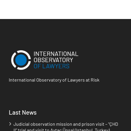
International Observatory of Lawyers at Risk
Last News
Judicial observation mission and prison visit – “ÇHD
II” trial and visit to Aytaç Ünsal (Istanbul, Turkey)