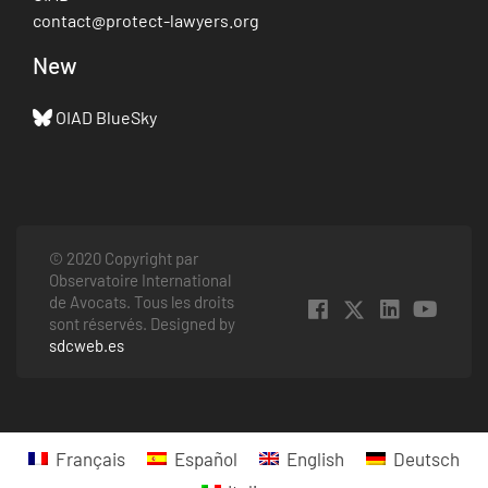
contact@protect-lawyers.org
New
OIAD BlueSky
© 2020 Copyright par
Observatoire International
de Avocats. Tous les droits
sont réservés. Designed by
sdcweb.es
Français
Español
English
Deutsch