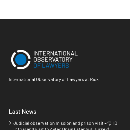
International Observatory of Lawyers at Risk
Last News
Judicial observation mission and prison visit – “ÇHD
II” trial and visit to Aytaç Ünsal (Istanbul, Turkey)