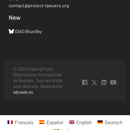
contact@protect-lawyers.org
New
OIAD BlueSky
© 2020 Copyright par
Observatoire International
de Avocats. Tous les droits
sont réservés. Designed by
sdcweb.es
Français
Español
English
Deutsch