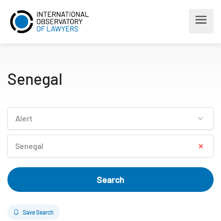
Senegal
Alert
×
Senegal
Search
Save Search