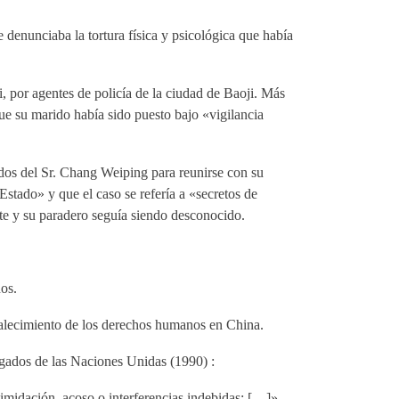
denunciaba la tortura física y psicológica que había
 por agentes de policía de la ciudad de Baoji. Más
que su marido había sido puesto bajo «vigilancia
ados del Sr. Chang Weiping para reunirse con su
tado» y que el caso se refería a «secretos de
te y su paradero seguía siendo desconocido.
nos.
talecimiento de los derechos humanos en China.
ogados de las Naciones Unidas (1990) :
imidación, acoso o interferencias indebidas; […]»