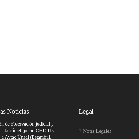
as Noticias
Legal
n de observación judicial y
a a la cárcel: juicio ÇHD II y
Notas Legales
a a Aytaç Ünsal (Estambul,