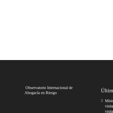
Observatorio Internacional de
Últim
Abogacía en Riesgo
Misió
visit
visit