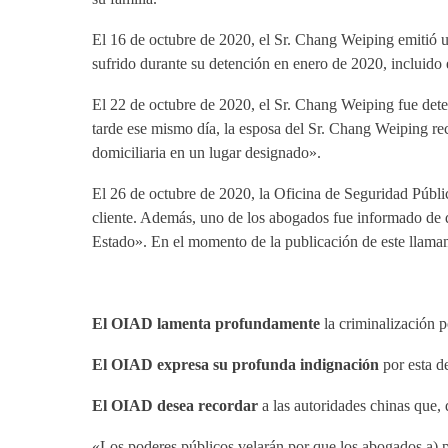
El 16 de octubre de 2020, el Sr. Chang Weiping emitió u
sufrido durante su detención en enero de 2020, incluido e
El 22 de octubre de 2020, el Sr. Chang Weiping fue dete
tarde ese mismo día, la esposa del Sr. Chang Weiping rec
domiciliaria en un lugar designado».
El 26 de octubre de 2020, la Oficina de Seguridad Públi
cliente. Además, uno de los abogados fue informado de q
Estado». En el momento de la publicación de este llama
El OIAD lamenta profundamente
la criminalización p
El OIAD expresa su profunda indignación
por esta d
El OIAD desea recordar
a las autoridades chinas que,
«Los poderes públicos velarán por que los abogados a) p