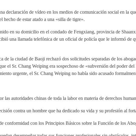
na declaración de vídeo en los medios de comunicación social en la que 
l hecho de estar atado a una «silla de tigre».
nido en su domicilio en el condado de Fengxiang, provincia de Shaanxi,
ibió una llamada telefónica de un oficial de policía que le informó de 
ca de la ciudad de Baoji rechazó dos solicitudes separadas de los abog
ue el Sr. Chang Weiping era sospechoso de «subversión del poder del Es
miento urgente, el Sr. Chang Weiping no había sido acusado formalmen
or las autoridades chinas de toda la labor en materia de derechos huma
ecisión contra un hombre que ha dedicado su vida y su profesión al for
 de conformidad con los Principios Básicos sobre la Función de los Ab
uedan desempeñar todas sus funciones profesionales sin obstáculos, int