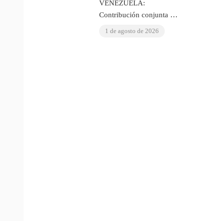
VENEZUELA:
Contribución conjunta del
OIAD al Examen
1 de agosto de 2026
Periódico Universal de las
Naciones Unidas sobre
Venezuela
e