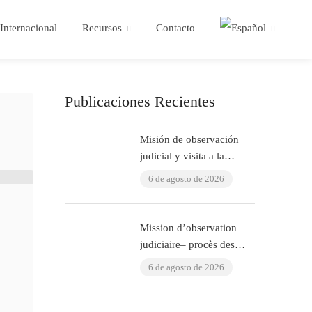
Internacional
Recursos
Contacto
Publicaciones Recientes
Misión de observación
judicial y visita a la
cárcel: juicio ÇHD II y
6 de agosto de 2026
visita a Aytaç Ünsal
(Estambul, Turquía)
Mission d’observation
judiciaire– procès des
policiers ayant torturé
6 de agosto de 2026
l’avocat Murat Çelik
(Istanbul, Turquie)