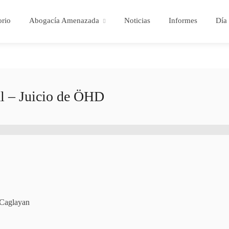
orio
Abogacía Amenazada
Noticias
Informes
Día 
al – Juicio de ÖHD
 Caglayan