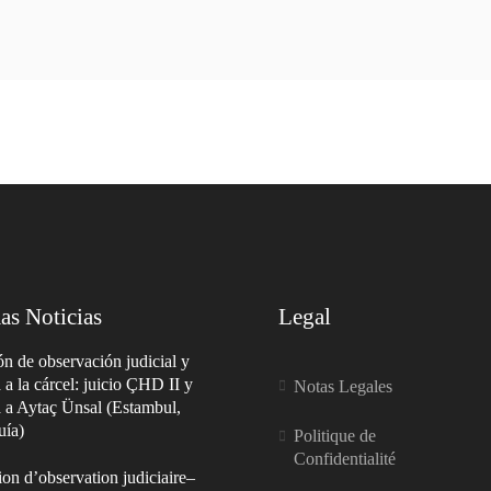
as Noticias
Legal
n de observación judicial y
a a la cárcel: juicio ÇHD II y
Notas Legales
a a Aytaç Ünsal (Estambul,
uía)
Politique de
Confidentialité
on d’observation judiciaire–