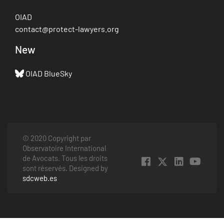
OIAD
contact@protect-lawyers.org
New
OIAD BlueSky
© 2020 Copyright par
Observatoire International
de Avocats. Tous les droits
sont réservés. Designed by
sdcweb.es