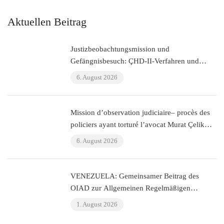
Aktuellen Beitrag
Justizbeobachtungsmission und
Gefängnisbesuch: ÇHD-II-Verfahren und
Besuch bei Aytaç Ünsal (Istanbul, Türkei)
6. August 2026
Mission d’observation judiciaire– procès des
policiers ayant torturé l’avocat Murat Çelik
(Istanbul, Turquie)
6. August 2026
VENEZUELA: Gemeinsamer Beitrag des
OIAD zur Allgemeinen Regelmäßigen
Überprüfung der Vereinten Nationen zu
1. August 2026
Venezuela