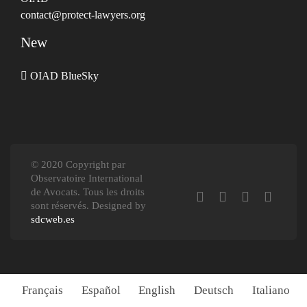
contact@protect-lawyers.org
New
OIAD BlueSky
© 2020 Copyright par
Observatoire International
de Avocats. Tous les droits
sont réservés. Designed by
sdcweb.es
Français
Español
English
Deutsch
Italiano