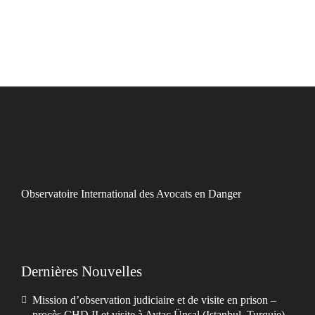
Observatoire International des Avocats en Danger
Dernières Nouvelles
Mission d’observation judiciaire et de visite en prison –
procès ÇHD II et visite à Aytaç Ünsal (Istanbul, Turquie)