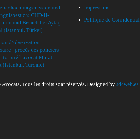
izbeobachtungsmission und
Impressum
ngnisbesuch: ÇHD-II-
Politique de Confidential
ahren und Besuch bei Aytaç
l (Istanbul, Türkei)
ion d’observation
ciaire– procès des policiers
t torturé l’avocat Murat
k (Istanbul, Turquie)
 Avocats. Tous les droits sont réservés. Designed by
sdcweb.es