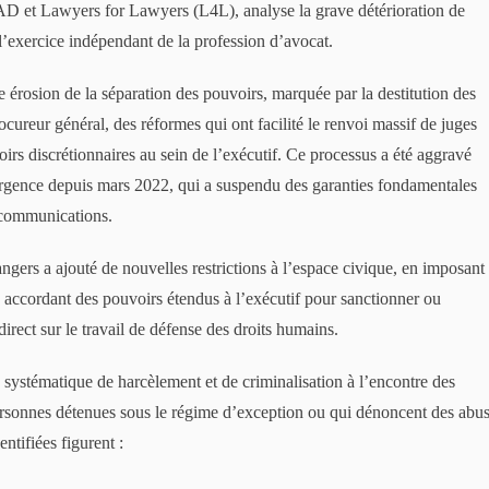
IAD et Lawyers for Lawyers (L4L), analyse la grave détérioration de
 l’exercice indépendant de la profession d’avocat.
érosion de la séparation des pouvoirs, marquée par la destitution des
ocureur général, des réformes qui ont facilité le renvoi massif de juges
oirs discrétionnaires au sein de l’exécutif. Ce processus a été aggravé
’urgence depuis mars 2022, qui a suspendu des garanties fondamentales
es communications.
angers a ajouté de nouvelles restrictions à l’espace civique, en imposant
n accordant des pouvoirs étendus à l’exécutif pour sanctionner ou
irect sur le travail de défense des droits humains.
systématique de harcèlement et de criminalisation à l’encontre des
personnes détenues sous le régime d’exception ou qui dénoncent des abu
ntifiées figurent :