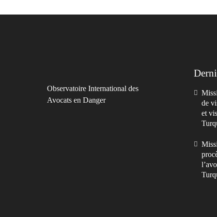
Derni
Observatoire International des
Missi
Avocats en Danger
de vi
et vi
Turq
Missi
procè
l’avo
Turq