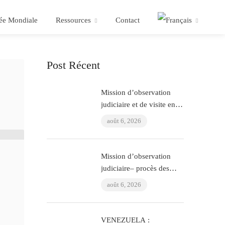
ée Mondiale
Ressources
Contact
Post Récent
Mission d’observation
judiciaire et de visite en
prison – procès ÇHD II et
août 6, 2026
visite à Aytaç Ünsal
(Istanbul, Turquie)
Mission d’observation
judiciaire– procès des
policiers ayant torturé
août 6, 2026
l’avocat Murat Çelik
(Istanbul, Turquie)
VENEZUELA :