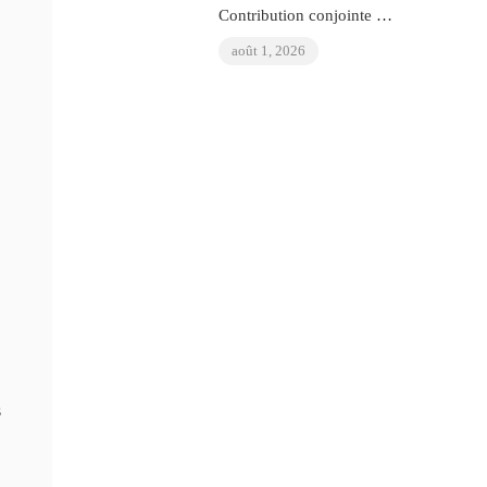
Contribution conjointe de
l’OIAD à l’examen
août 1, 2026
périodique universel des
Nations Unies sur le
Venezuela
s