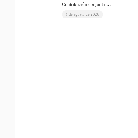
Contribución conjunta del
OIAD al Examen
1 de agosto de 2026
Periódico Universal de las
Naciones Unidas sobre
Venezuela
n
a