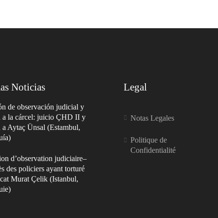
as Noticias
Legal
n de observación judicial y
a a la cárcel: juicio ÇHD II y
Notas Legales
a a Aytaç Ünsal (Estambul,
uía)
Politique de
Confidentialité
on d’observation judiciaire–
s des policiers ayant torturé
cat Murat Çelik (Istanbul,
uie)