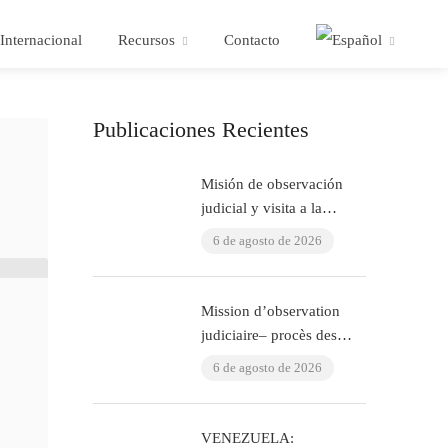
Internacional
Recursos
Contacto
Publicaciones Recientes
Misión de observación
judicial y visita a la
cárcel: juicio ÇHD II y
6 de agosto de 2026
visita a Aytaç Ünsal
(Estambul, Turquía)
Mission d’observation
judiciaire– procès des
policiers ayant torturé
6 de agosto de 2026
l’avocat Murat Çelik
(Istanbul, Turquie)
VENEZUELA: