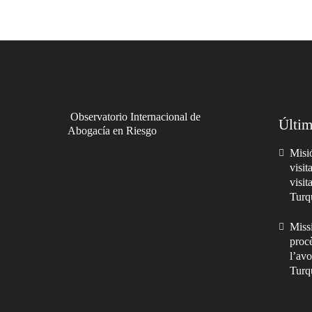
Observatorio Internacional de
Últim
Abogacía en Riesgo
Misió
visit
visit
Turq
Missi
procè
l’avo
Turq