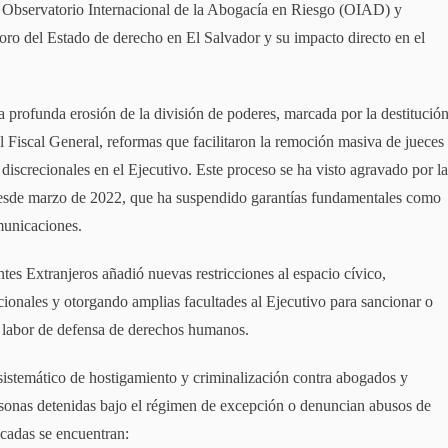
l Observatorio Internacional de la Abogacía en Riesgo (OIAD) y
oro del Estado de derecho en El Salvador y su impacto directo en el
profunda erosión de la división de poderes, marcada por la destitució
l Fiscal General, reformas que facilitaron la remoción masiva de jueces
 discrecionales en el Ejecutivo. Este proceso se ha visto agravado por l
desde marzo de 2022, que ha suspendido garantías fundamentales como
omunicaciones.
es Extranjeros añadió nuevas restricciones al espacio cívico,
onales y otorgando amplias facultades al Ejecutivo para sancionar o
a labor de defensa de derechos humanos.
sistemático de hostigamiento y criminalización contra abogados y
rsonas detenidas bajo el régimen de excepción o denuncian abusos de
icadas se encuentran: