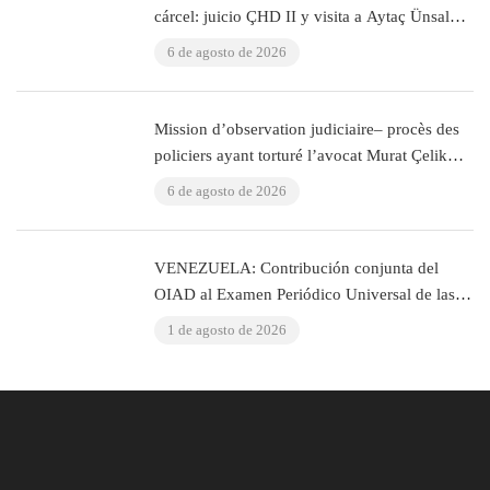
cárcel: juicio ÇHD II y visita a Aytaç Ünsal
(Estambul, Turquía)
6 de agosto de 2026
Mission d’observation judiciaire– procès des
policiers ayant torturé l’avocat Murat Çelik
(Istanbul, Turquie)
6 de agosto de 2026
VENEZUELA: Contribución conjunta del
OIAD al Examen Periódico Universal de las
Naciones Unidas sobre Venezuela
1 de agosto de 2026