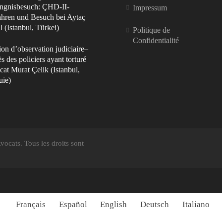
ngnisbesuch: ÇHD-II-
Impressum
ahren und Besuch bei Aytaç
 (Istanbul, Türkei)
Politique de
Confidentialité
on d’observation judiciaire–
s des policiers ayant torturé
cat Murat Çelik (Istanbul,
uie)
ocats. Tous les droits sont
Français
Español
English
Deutsch
Italiano