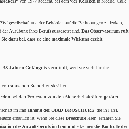
assakers“
von 1977 gedacht, bei dem
vier Kollegen
in Madrid, Calle
 Zivilgesellschaft und der Behörden auf die Bedrohungen zu lenken,
i der Ausübung ihres Berufs ausgesetzt sind.
Das Observatorium ruft
 Sie dazu bei, dass sie eine maximale Wirkung erzielt!
zu
38 Jahren Gefängnis
verurteilt, weil sie sich für die
 den iranischen Sicherheitskräften
urden
bei den Protesten von den Sicherheitskräften
getötet.
tschaft im Iran
anhand der OIAD-BROSCHÜRE
, die in Farsi,
eutsch erhältlich ist. Wenn Sie diese
Broschüre
lesen, erfahren Sie
nisation des Anwaltsberufs im Iran und
erkennen
die Kontrolle der