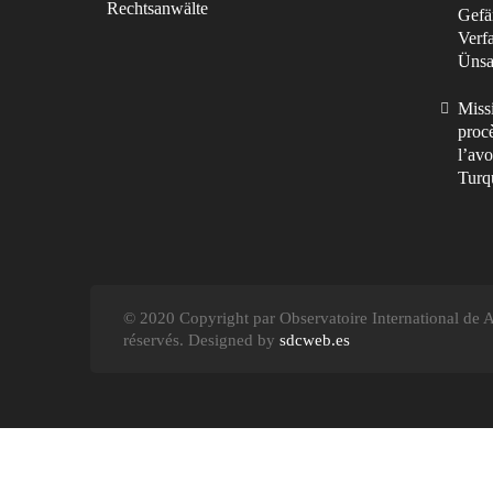
Rechtsanwälte
Gefä
Verf
Ünsal
Missi
procè
l’avo
Turq
© 2020 Copyright par Observatoire International de Av
réservés. Designed by
sdcweb.es