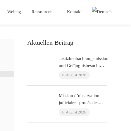
Welttag
Ressourcen
Kontakt
Aktuellen Beitrag
Justizbeobachtungsmission
und Gefängnisbesuch:
ÇHD-II-Verfahren und
6. August 2026
Besuch bei Aytaç Ünsal
(Istanbul, Türkei)
Mission d’observation
judiciaire– procès des
policiers ayant torturé
6. August 2026
l’avocat Murat Çelik
(Istanbul, Turquie)