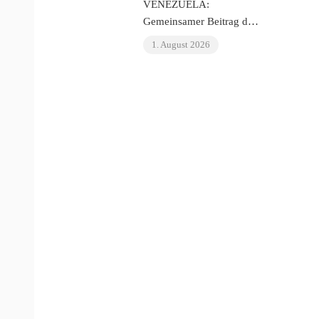
VENEZUELA:
Gemeinsamer Beitrag des
OIAD zur Allgemeinen
1. August 2026
Regelmäßigen
Überprüfung der
Vereinten Nationen zu
Venezuela