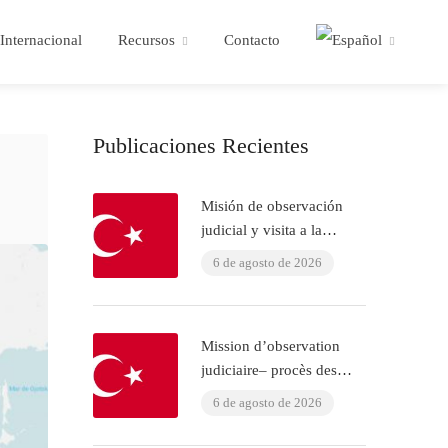
Internacional
Recursos
Contacto
Publicaciones Recientes
Misión de observación
judicial y visita a la
cárcel: juicio ÇHD II y
6 de agosto de 2026
visita a Aytaç Ünsal
(Estambul, Turquía)
Mission d’observation
judiciaire– procès des
policiers ayant torturé
6 de agosto de 2026
l’avocat Murat Çelik
(Istanbul, Turquie)