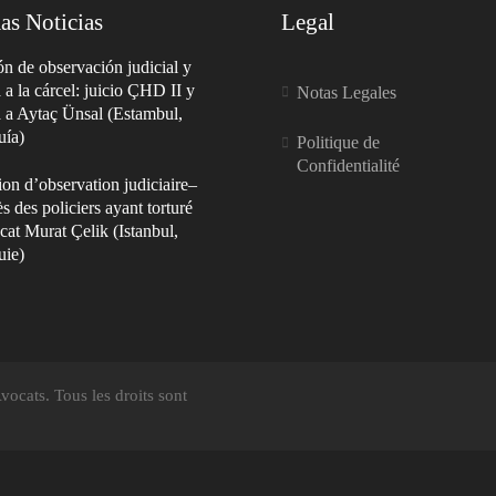
as Noticias
Legal
n de observación judicial y
a a la cárcel: juicio ÇHD II y
Notas Legales
a a Aytaç Ünsal (Estambul,
uía)
Politique de
Confidentialité
on d’observation judiciaire–
s des policiers ayant torturé
cat Murat Çelik (Istanbul,
uie)
ocats. Tous les droits sont