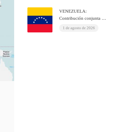
VENEZUELA:
Contribución conjunta del
OIAD al Examen
1 de agosto de 2026
Periódico Universal de las
Naciones Unidas sobre
Venezuela