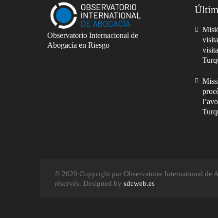
Últim
Misió
Observatorio Internacional de
visit
Abogacía en Riesgo
visit
Turq
Missi
procè
l’avo
Turq
© 2020 Copyright par Observatoire International de Av
réservés. Designed by
sdcweb.es