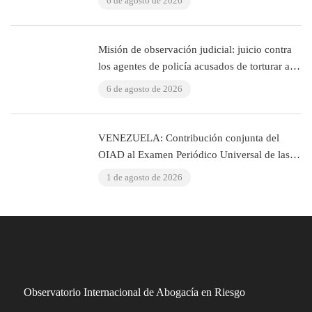
6 de agosto de 2026
Misión de observación judicial: juicio contra
los agentes de policía acusados de torturar al
abogado Murat Çelik (Estambul, Turquía)
6 de agosto de 2026
VENEZUELA: Contribución conjunta del
OIAD al Examen Periódico Universal de las
Naciones Unidas sobre Venezuela
1 de agosto de 2026
Observatorio Internacional de Abogacía en Riesgo