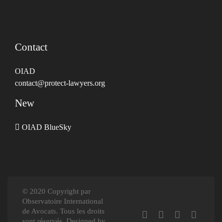
Contact
OIAD
contact@protect-lawyers.org
New
OIAD BlueSky
© 2020 Copyright par
Observatoire International
de Avocats. Tous les droits
sont réservés. Designed by