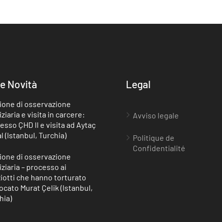
e Novità
Legal
ione di osservazione
ziaria e visita in carcere:
Avviso legale
esso ÇHD II e visita ad Aytaç
l (Istanbul, Turchia)
Politique de
Confidentialité
ione di osservazione
iziaria – processo ai
ziotti che hanno torturato
vocato Murat Çelik (Istanbul,
hia)