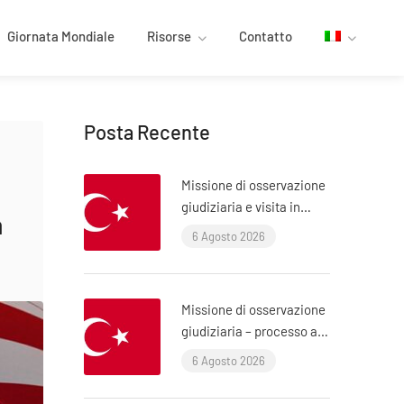
Giornata Mondiale
Risorse
Contatto
Posta Recente
Missione di osservazione
giudiziaria e visita in
a
carcere: processo ÇHD II
6 Agosto 2026
e visita ad Aytaç Ünsal
(Istanbul, Turchia)
Missione di osservazione
giudiziaria – processo ai
poliziotti che hanno
6 Agosto 2026
torturato l’avvocato Murat
Çelik (Istanbul, Turchia)