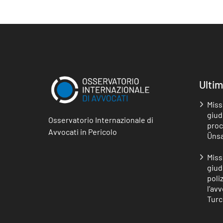
Ultim
Miss
giudi
Osservatorio Internazionale di
proc
Avvocati in Pericolo
Ünsa
Miss
giud
poli
l’av
Turc