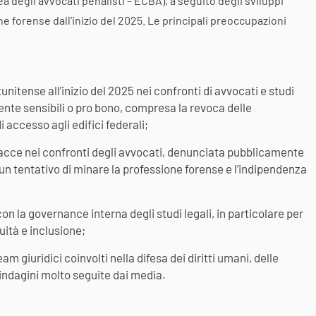
 degli avvocati penalisti – ECBA), a seguito degli sviluppi
e forense dall’inizio del 2025. Le principali preoccupazioni
nitense all’inizio del 2025 nei confronti di avvocati e studi
ente sensibili o pro bono, compresa la revoca delle
i accesso agli edifici federali;
inacce nei confronti degli avvocati, denunciata pubblicamente
n tentativo di minare la professione forense e l’indipendenza
on la governance interna degli studi legali, in particolare per
uità e inclusione;
team giuridici coinvolti nella difesa dei diritti umani, delle
 indagini molto seguite dai media.