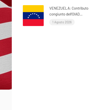
VENEZUELA: Contributo
congiunto dell’OIAD
all’Esame periodico
1 Agosto 2026
universale delle Nazioni
Unite sul Venezuela