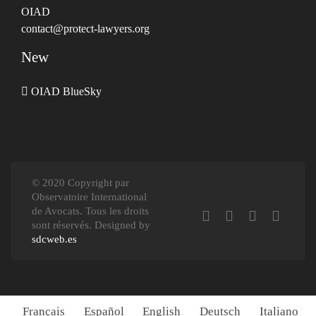
OIAD
contact@protect-lawyers.org
New
OIAD BlueSky
© 2020 Copyright par
Observatoire International
de Avocats. Tous les droits
sont réservés. Designed by
sdcweb.es
Français
Español
English
Deutsch
Italiano