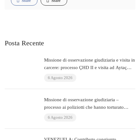
Share
Share
Posta Recente
Missione di osservazione giudiziaria e visita in
carcere: processo ÇHD II e visita ad Aytaç
Ünsal (Istanbul, Turchia)
6 Agosto 2026
Missione di osservazione giudiziaria –
processo ai poliziotti che hanno torturato
l’avvocato Murat Çelik (Istanbul, Turchia)
6 Agosto 2026
VENEZUELA: Contributo congiunto