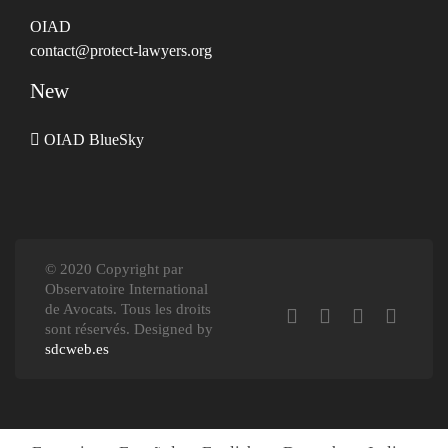
OIAD
contact@protect-lawyers.org
New
OIAD BlueSky
© 2020 Copyright par
Observatoire International
de Avocats. Tous les droits
sont réservés. Designed by
sdcweb.es