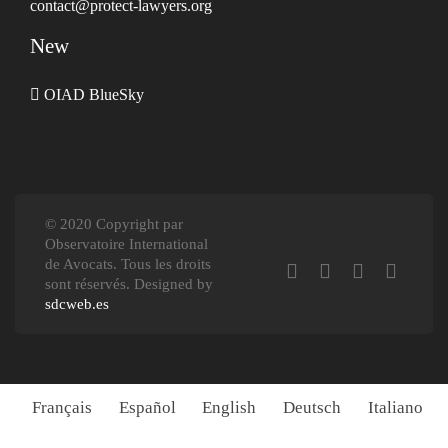
contact@protect-lawyers.org
New
OIAD BlueSky
© 2020 Copyright par
Observatoire International
de Avocats. Tous les droits
sont réservés. Designed by
sdcweb.es
Français
Español
English
Deutsch
Italiano