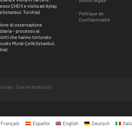
Avviso legale
esso ÇHD II e visita ad Aytaç
l (Istanbul, Turchia)
Politique de
Confidentialité
ione di osservazione
iziaria – processo ai
ziotti che hanno torturato
vocato Murat Çelik (Istanbul,
hia)
vocats. Tous les droits sont
Français
Español
English
Deutsch
Ital