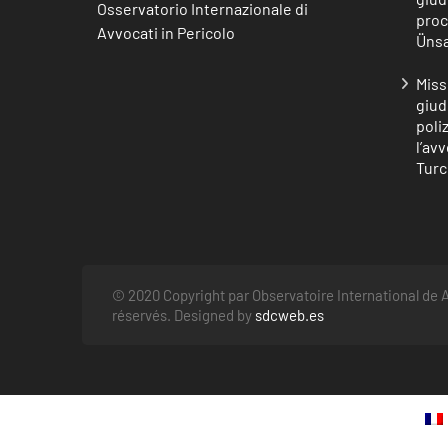
Osservatorio Internazionale di
proc
Avvocati in Pericolo
Ünsa
Miss
giud
poli
l’av
Turc
© 2020 Copyright par Observatoire International de A
réservés. Designed by
sdcweb.es