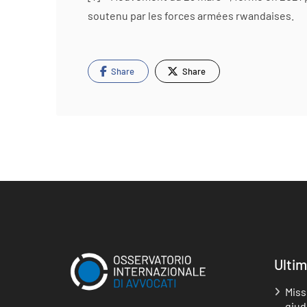
soutenu par les forces armées rwandaises.
Share
Share
Ultim
Miss
giudi