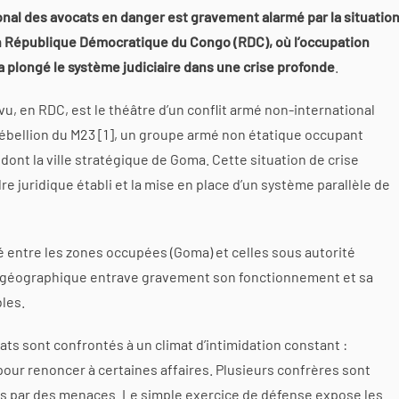
onal des avocats en danger est gravement alarmé par la situatio
en République Démocratique du Congo (RDC), où l’occupation
 a plongé le système judiciaire dans une crise profonde
.
u, en RDC, est le théâtre d’un conflit armé non-international
rébellion du M23 [1], un groupe armé non étatique occupant
 dont la ville stratégique de Goma. Cette situation de crise
e juridique établi et la mise en place d’un système parallèle de
é entre les zones occupées (Goma) et celles sous autorité
é géographique entrave gravement son fonctionnement et sa
bles.
ats sont confrontés à un climat d’intimidation constant :
pour renoncer à certaines affaires. Plusieurs confrères sont
 par des menaces. Le simple exercice de défense expose les