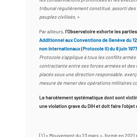
tribunal régulièrement constitué, assorti de
peuples civilisés
. »
Par ailleurs,
l’Observatoire exhorte les parti
Additionnel aux Conventions de Genève du 12 a
non internationaux (Protocole II) du 8 juin 197
Protocole s’applique à tous les conflits armés 
contractante entre ses forces armées et des
placés sous une direction responsable, exerçan
mesure de mener des opérations militaires c
Le harcèlement systématique dont sont victim
une violation grave du DIH et doit faire l’ob
[1] « Mouvement du 23 mars », formé en 2021