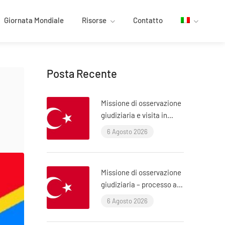
Giornata Mondiale
Risorse
Contatto
Posta Recente
Missione di osservazione
giudiziaria e visita in
carcere: processo ÇHD II
6 Agosto 2026
e visita ad Aytaç Ünsal
(Istanbul, Turchia)
Missione di osservazione
giudiziaria – processo ai
poliziotti che hanno
6 Agosto 2026
torturato l’avvocato Murat
Çelik (Istanbul, Turchia)