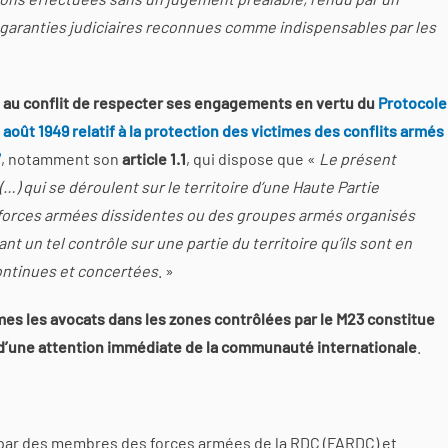
s garanties judiciaires reconnues comme indispensables par les
es au conflit de respecter ses engagements en vertu du
Protocole
oût 1949 relatif à la protection des victimes des conflits armés
7
, notamment son
article 1.1
, qui dispose que «
Le présent
(…) qui se déroulent sur le territoire d’une Haute Partie
 forces armées dissidentes ou des groupes armés organisés
t un tel contrôle sur une partie du territoire qu’ils sont en
ontinues et concertées
. »
es les avocats dans les zones contrôlées par le M23 constitue
jet d’une attention immédiate de la communauté internationale
.
 par des membres des forces armées de la RDC (FARDC) et