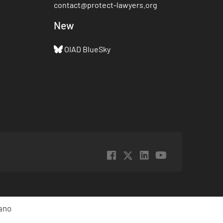
contact@protect-lawyers.org
New
OIAD BlueSky
iano