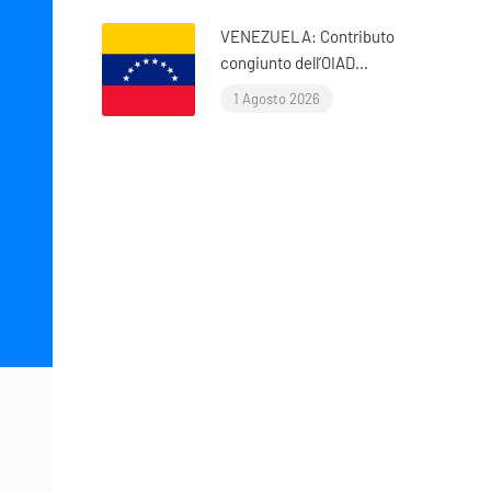
VENEZUELA: Contributo
congiunto dell’OIAD
all’Esame periodico
1 Agosto 2026
universale delle Nazioni
Unite sul Venezuela