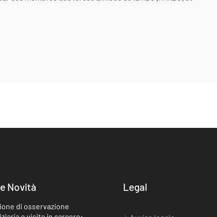
e Novità
Legal
ione di osservazione
ziaria e visita in carcere: