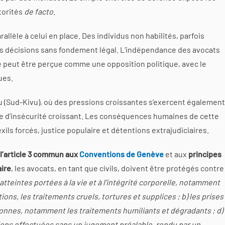
torités
de facto
.
allèle à celui en place. Des individus non habilités, parfois
es décisions sans fondement légal. L’indépendance des avocats
se peut être perçue comme une opposition politique, avec le
ues.
 (Sud-Kivu), où des pressions croissantes s’exercent égalemen
te d’insécurité croissant. Les conséquences humaines de cette
xils forcés, justice populaire et détentions extrajudiciaires.
à
l’article 3 commun aux
Conventions de Genève
et aux
principes
aire
, les avocats, en tant que civils, doivent être protégés contre
 atteintes portées à la vie et à l’intégrité corporelle, notamment
ons, les traitements cruels, tortures et supplices ; b) les prises
ersonnes, notamment les traitements humiliants et dégradants ; d)
ons effectuées sans un jugement préalable, rendu par un