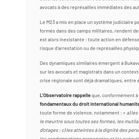
avocats à des représailles immédiates des au
Le M23 a mis en place un système judiciaire par
formés dans des camps militaires, rendent d
est alors inexistante : toute action en défen
risque d’arrestation ou de représailles physiq
Des dynamiques similaires émergent à Bukavu
sur les avocats et magistrats dans un contex
crise régionale sont déjà dramatiques, entre e
L’Observatoire rappelle
que, conformément 
fondamentaux du droit international humanit
toute forme de violence, notamment : «
a)
les
le meurtre sous toutes ses formes, les mutilati
d’otages ; c) les atteintes à la dignité des p
les condamnations prononcées et les exécuti