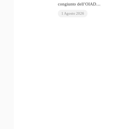
congiunto dell’OIAD
all’Esame periodico
1 Agosto 2026
universale delle Nazioni
Unite sul Venezuela