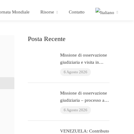
ornata Mondiale
Risorse
Contatto
Posta Recente
Missione di osservazione
giudiziaria e visita in
carcere: processo ÇHD II
6 Agosto 2026
e visita ad Aytaç Ünsal
(Istanbul, Turchia)
Missione di osservazione
giudiziaria – processo ai
poliziotti che hanno
6 Agosto 2026
torturato l’avvocato Murat
Çelik (Istanbul, Turchia)
VENEZUELA: Contributo