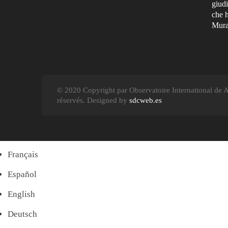
giudi
che h
Murat
© 2020 Copyright par Observatoire International de Av
réservés. Designed by
sdcweb.es
Français
Español
English
Deutsch