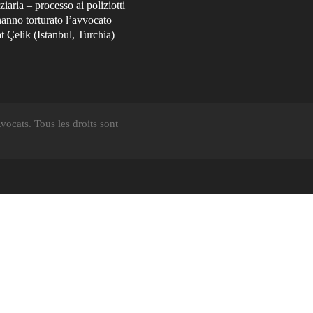
ziaria – processo ai poliziotti
anno torturato l’avvocato
 Çelik (Istanbul, Turchia)
ocats. Tous les droits sont