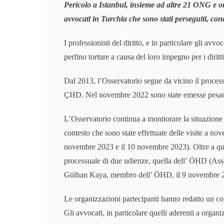
Pericolo a Istanbul, insieme ad altre 21 ONG e ord
avvocati in Turchia che sono stati perseguiti, con
I professionisti del diritto, e in particolare gli avvo
perfino torture a causa del loro impegno per i diritt
Dal 2013, l’Osservatorio segue da vicino il process
ÇHD. Nel novembre 2022 sono state emesse pesanti
L’Osservatorio continua a monitorare la situazione d
contesto che sono state effettuate delle visite a no
novembre 2023 e il 10 novembre 2023). Oltre a ques
processuale di due udienze, quella dell’ ÖHD (Asso
Gülhan Kaya, membro dell’ ÖHD, il 9 novembre 
Le organizzazioni partecipanti hanno redatto un co
Gli avvocati, in particolare quelli aderenti a orga