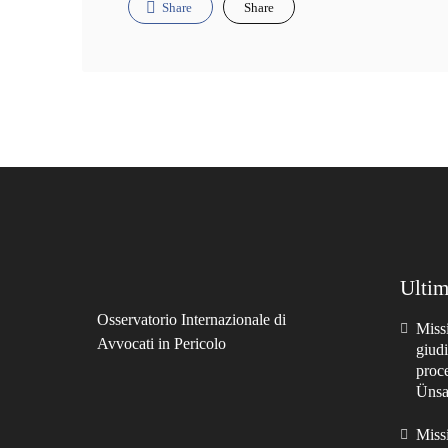
Share
Share
Ultim
Osservatorio Internazionale di
Miss
Avvocati in Pericolo
giudi
proc
Ünsal
Miss