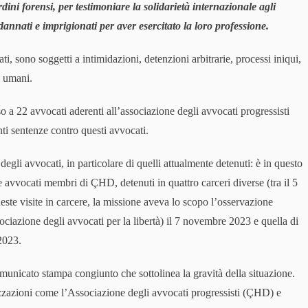
ini forensi, per testimoniare la solidarietà internazionale agli
dannati e imprigionati per aver esercitato la loro professione.
cati, sono soggetti a intimidazioni, detenzioni arbitrarie, processi iniqui,
i umani.
o a 22 avvocati aderenti all’associazione degli avvocati progressisti
 sentenze contro questi avvocati.
egli avvocati, in particolare di quelli attualmente detenuti: è in questo
ve avvocati membri di ÇHD, detenuti in quattro carceri diverse (tra il 5
te visite in carcere, la missione aveva lo scopo l’osservazione
ciazione degli avvocati per la libertà) il 7 novembre 2023 e quella di
2023.
municato stampa congiunto che sottolinea la gravità della situazione.
nizzazioni come l’Associazione degli avvocati progressisti (ÇHD) e