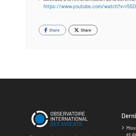
https://www.youtube.com/watch?v=r55
Share
Share
Derni
Miss
et d