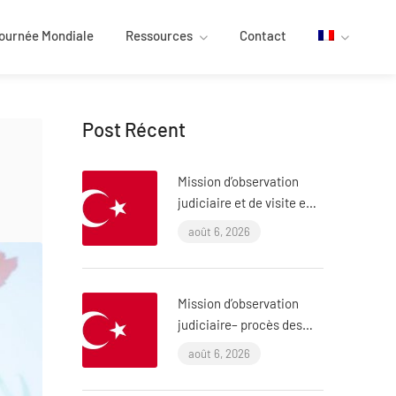
ournée Mondiale
Ressources
Contact
Post Récent
e
Mission d’observation
judiciaire et de visite en
prison – procès ÇHD II et
août 6, 2026
visite à Aytaç Ünsal
(Istanbul, Turquie)
Mission d’observation
judiciaire– procès des
policiers ayant torturé
août 6, 2026
l’avocat Murat Çelik
(Istanbul, Turquie)