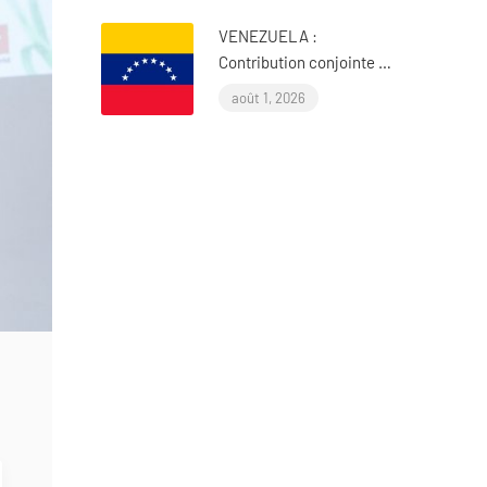
VENEZUELA :
Contribution conjointe de
l’OIAD à l’examen
août 1, 2026
périodique universel des
Nations Unies sur le
Venezuela