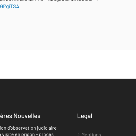
DGPgiTSA
ères Nouvelles
Legal
ion d’observation judiciaire
e visite en prison – procès
Mentions