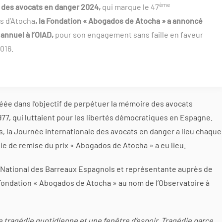
ème
des avocats en danger 2024,
qui marque le 47
s d’Atocha
, la Fondation « Abogados de Atocha » a annoncé
 annuel à l’OIAD,
pour son engagement sans faille en faveur
2016.
éée dans l’objectif de perpétuer la mémoire des avocats
977, qui luttaient pour les libertés démocratiques en Espagne.
 la Journée internationale des avocats en danger a lieu chaque
nie de remise du prix « Abogados de Atocha » a eu lieu.
l National des Barreaux Espagnols et représentante auprès de
la Fondation « Abogados de Atocha » au nom de l’Observatoire à
une tragédie quotidienne et une fenêtre d’espoir. Tragédie parce