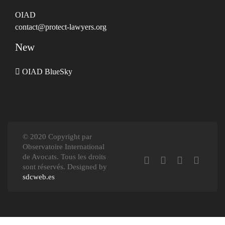
OIAD
contact@protect-lawyers.org
New
OIAD BlueSky
© 2020 Copyright par
Observatoire International
de Avocats. Tous les droits
sont réservés. Designed by
sdcweb.es