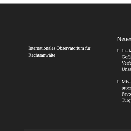
Neues
Internationales Observatorium für
Just
Rechtsanwälte
Gefä
Verf
Ünsal
Missi
procè
l’avo
Turq