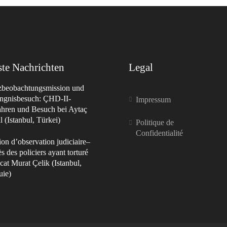
te Nachrichten
Legal
izbeobachtungsmission und
ngnisbesuch: ÇHD-II-
Impressum
ahren und Besuch bei Aytaç
 (Istanbul, Türkei)
Politique de
Confidentialité
on d’observation judiciaire–
s des policiers ayant torturé
cat Murat Çelik (Istanbul,
uie)