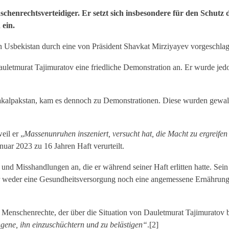
henrechtsverteidiger. Er setzt sich insbesondere für den Schutz
ein.
n Usbekistan durch eine von Präsident Shavkat Mirziyayev vorgeschla
letmurat Tajimuratov eine friedliche Demonstration an. Er wurde j
kalpakstan, kam es dennoch zu Demonstrationen. Diese wurden gewalt
eil er „
Massenunruhen inszeniert, versucht hat, die Macht zu ergreifen
nuar 2023 zu 16 Jahren Haft verurteilt.
d Misshandlungen an, die er während seiner Haft erlitten hatte. Sein
 weder eine Gesundheitsversorgung noch eine angemessene Ernährung e
enschenrechte, der über die Situation von Dauletmurat Tajimuratov be
ene, ihn einzuschüchtern und zu belästigen“
.[2]