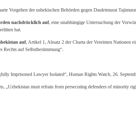
harte Vorgehen der usbekischen Behörden gegen Dauletmurat Tajimura
örden nachdrücklich auf
, eine unabhängige Untersuchung der Vorwür
rlitten hat.
sbekistan auf
, Artikel 1, Absatz 2 der Charta der Vereinten Nationen 
es Rechts auf Selbstbestimmung“.
gfully Imprisoned Lawyer Isolated“, Human Rights Watch, 26. Septem
, „Uzbekistan must refrain from persecuting defenders of minority ri