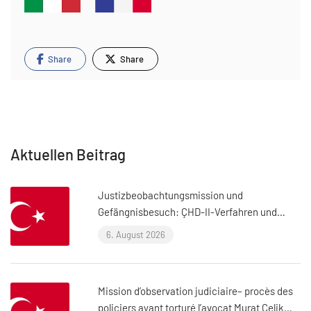
Share
Share
Aktuellen Beitrag
Justizbeobachtungsmission und
Gefängnisbesuch: ÇHD-II-Verfahren und
Besuch bei Aytaç Ünsal (Istanbul, Türkei)
6. August 2026
Mission d’observation judiciaire– procès des
policiers ayant torturé l’avocat Murat Çelik