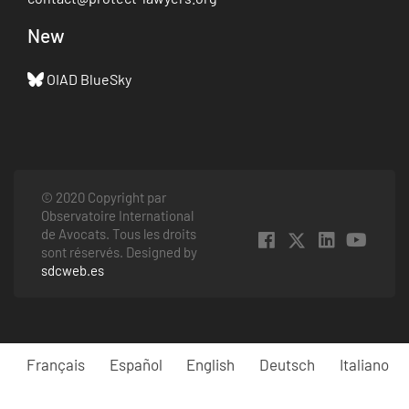
New
OIAD BlueSky
© 2020 Copyright par
Observatoire International
de Avocats. Tous les droits
sont réservés. Designed by
sdcweb.es
Français
Español
English
Deutsch
Italiano