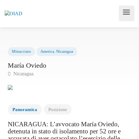
Minacciato
America
,
Nicaragua
María Oviedo
Nicaragua
Panoramica
Posizione
NICARAGUA: L’avvocato María Oviedo,
detenuta in stato di isolamento per 52 ore e
accusata di aver ostacolato l’esercizio delle