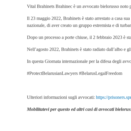
Vital Brahinets Brahinec è un avvocato bielorusso noto per
Il 23 maggio 2022, Brahinets è stato arrestato a casa sua 
nazionale, di aver creato un gruppo estremista e di turba
Dopo un processo a porte chiuse, il 2 febbraio 2023 è sta
Nell’agosto 2022, Brahinets è stato radiato dall’albo e gli 
In questa Giornata internazionale per la difesa degli avvo
#ProtectBelarusianLawyers #BelarusLegalFreedom
Ulteriori informazioni sugli avvocati:
https://prisoners.s
Mobilitatevi per questo ed altri casi di avvocati bielo