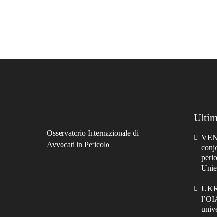
Ultim
Osservatorio Internazionale di
VENE
Avvocati in Pericolo
conj
pério
Unie
UKRA
l’OI
unive