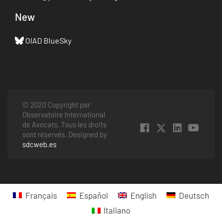
New
OIAD BlueSky
© 2020 Copyright par
Observatoire International
de Avocats. Tous les droits
sont réservés. Designed by
sdcweb.es
Français
Español
English
Deutsch
Italiano