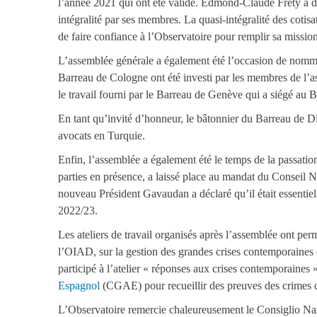
l’année 2021 qui ont été validé. Edmond-Claude Frety a déc
intégralité par ses membres. La quasi-intégralité des coti
de faire confiance à l’Observatoire pour remplir sa mission
L’assemblée générale a également été l’occasion de nom
Barreau de Cologne ont été investi par les membres de l’a
le travail fourni par le Barreau de Genève qui a siégé au 
En tant qu’invité d’honneur, le bâtonnier du Barreau de Di
avocats en Turquie.
Enfin, l’assemblée a également été le temps de la passatio
parties en présence, a laissé place au mandat du Conseil 
nouveau Président Gavaudan a déclaré qu’il était essentiel 
2022/23.
Les ateliers de travail organisés après l’assemblée ont 
l’OIAD, sur la gestion des grandes crises contemporaines et 
participé à l’atelier « réponses aux crises contemporaines 
Espagnol
(CGAE) pour recueillir des preuves des crimes 
L’Observatoire remercie chaleureusement le Consiglio Naz