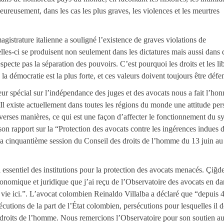
heureusement, dans les cas les plus graves, les violences et les meurtres
gistrature italienne a souligné l’existence de graves violations de
Celles-ci se produisent non seulement dans les dictatures mais aussi dans 
cte pas la séparation des pouvoirs. C’est pourquoi les droits et les li
 démocratie est la plus forte, et ces valeurs doivent toujours être défe
 spécial sur l’indépendance des juges et des avocats nous a fait l’hon
l existe actuellement dans toutes les régions du monde une attitude pers
diverses manières, ce qui est une façon d’affecter le fonctionnement du s
a son rapport sur la “Protection des avocats contre les ingérences indues 
 la cinquantième session du Conseil des droits de l’homme du 13 juin au 8
l essentiel des institutions pour la protection des avocats menacés. Çiğ
conomique et juridique que j’ai reçu de l’Observatoire des avocats en da
ie ici.”. L’avocat colombien Reinaldo Villalba a déclaré que “depuis 4
utions de la part de l’État colombien, persécutions pour lesquelles il d
 droits de l’homme. Nous remercions l’Observatoire pour son soutien a