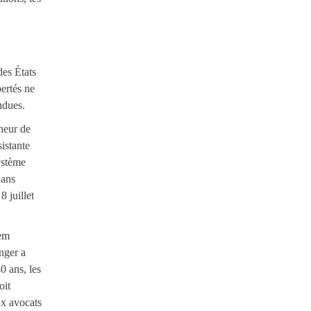
des États
bertés ne
ndues.
neur de
istante
ystème
dans
 juillet
dem
nger a
0 ans, les
oit
ux avocats