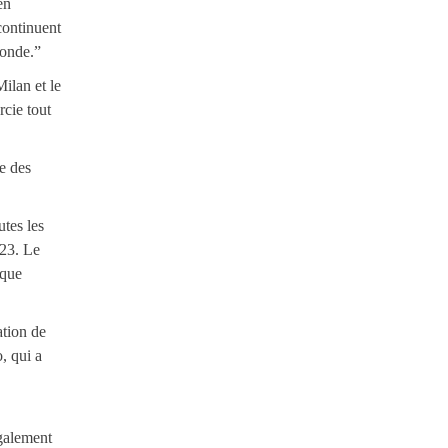
en
continuent
monde.”
ilan et le
cie tout
e des
utes les
023. Le
ique
ation de
o, qui a
également