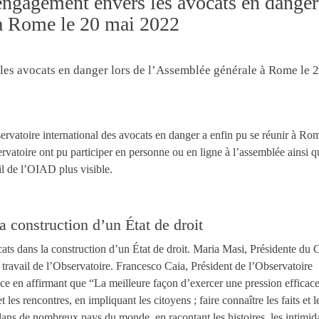
engagement envers les avocats en danger
 à Rome le 20 mai 2022
ervatoire international des avocats en danger a enfin pu se réunir à Ro
atoire ont pu participer en personne ou en ligne à l’assemblée ainsi q
il de l’OIAD plus visible.
a construction d’un État de droit
cats dans la construction d’un État de droit. Maria Masi, Présidente du 
le travail de l’Observatoire. Francesco Caia, Président de l’Observatoire
nce en affirmant que “La meilleure façon d’exercer une pression efficace
 les rencontres, en impliquant les citoyens ; faire connaître les faits et l
 dans de nombreux pays du monde, en racontant les histoires, les intimida