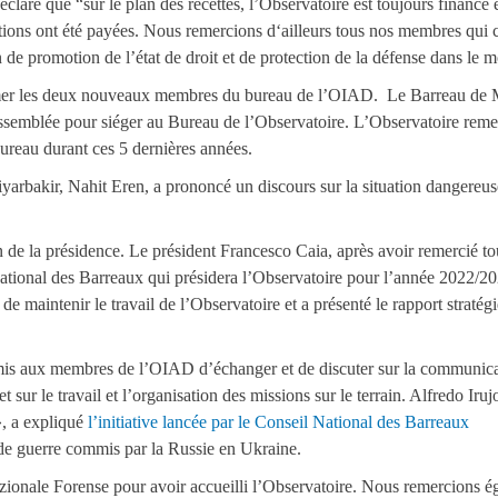
laré que “sur le plan des recettes, l’Observatoire est toujours financé 
sations ont été payées. Nous remercions d‘ailleurs tous nos membres qui 
 de promotion de l’état de droit et de protection de la défense dans le 
mer les deux nouveaux membres du bureau de l’OIAD. Le Barreau de M
ssemblée pour siéger au Bureau de l’Observatoire. L’Observatoire remer
Bureau durant ces 5 dernières années.
yarbakir, Nahit Eren, a prononcé un discours sur la situation dangereus
n de la présidence. Le président Francesco Caia, après avoir remercié to
National des Barreaux qui présidera l’Observatoire pour l’année 2022/2
de maintenir le travail de l’Observatoire et a présenté le rapport stratég
permis aux membres de l’OIAD d’échanger et de discuter sur la communic
sur le travail et l’organisation des missions sur le terrain. Alfredo Iruj
», a expliqué
l’initiative lancée par le Conseil National des Barreaux
de guerre commis par la Russie en Ukraine.
ionale Forense pour avoir accueilli l’Observatoire. Nous remercions 