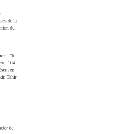
t
pes de la
union du
res : “le
ère, 104
ésent en
ir, Tahir
ncier de