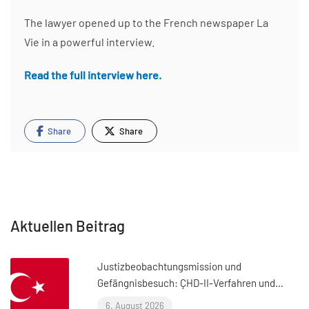
The lawyer opened up to the French newspaper La
Vie in a powerful interview.
Read the full interview here.
Share
Share
Aktuellen Beitrag
Justizbeobachtungsmission und
Gefängnisbesuch: ÇHD-II-Verfahren und
Besuch bei Aytaç Ünsal (Istanbul, Türkei)
6. August 2026