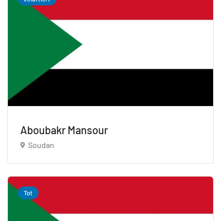
Aboubakr Mansour
Soudan
Tot