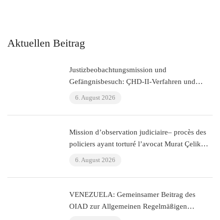
Aktuellen Beitrag
Justizbeobachtungsmission und
Gefängnisbesuch: ÇHD-II-Verfahren und
Besuch bei Aytaç Ünsal (Istanbul, Türkei)
6. August 2026
Mission d’observation judiciaire– procès des
policiers ayant torturé l’avocat Murat Çelik
(Istanbul, Turquie)
6. August 2026
VENEZUELA: Gemeinsamer Beitrag des
OIAD zur Allgemeinen Regelmäßigen
Überprüfung der Vereinten Nationen zu