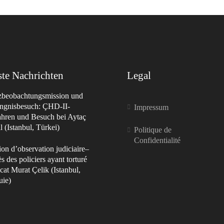
te Nachrichten
Legal
izbeobachtungsmission und
ngnisbesuch: ÇHD-II-
Impressum
ahren und Besuch bei Aytaç
 (Istanbul, Türkei)
Politique de
Confidentialité
on d’observation judiciaire–
s des policiers ayant torturé
cat Murat Çelik (Istanbul,
uie)