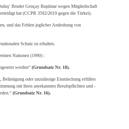
urtuluş‘ Bruder Gençay Baştimar wegen Mitgliedschaft
 verteidigt hat (CCPR 3592/2019 gegen die Türkei).
en, und das Fehlen jeglicher Androhung von
rnationalen Schutz zu erhalten.
einten Nationen (1990) :
chgesetzt werden“
(Grundsatz Nr. 18).
, Belästigung oder unzulässige Einmischung erfüllen
timmung mit ihren anerkannten Berufspflichten und -
erden.“
(Grundsatz Nr. 16).