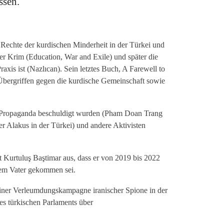
ssen.
 Rechte der kurdischen Minderheit in der Türkei und
er Krim (Education, War and Exile) und später die
is ist (Nazlıcan). Sein letztes Buch, A Farewell to
n Übergriffen gegen die kurdische Gemeinschaft sowie
hen Propaganda beschuldigt wurden (Pham Doan Trang
 Alakus in der Türkei) und andere Aktivisten
t Kurtuluş Baştimar aus, dass er von 2019 bis 2022
nem Vater gekommen sei.
einer Verleumdungskampagne iranischer Spione in der
es türkischen Parlaments über