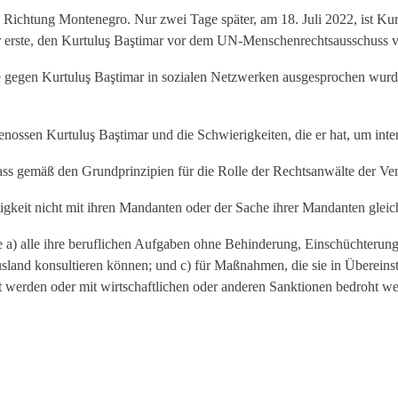
in Richtung Montenegro. Nur zwei Tage später, am 18. Juli 2022, ist K
t der erste, den Kurtuluş Baştimar vor dem UN-Menschenrechtsausschuss
e gegen Kurtuluş Baştimar in sozialen Netzwerken ausgesprochen wurd
enossen Kurtuluş Baştimar und die Schwierigkeiten, die er hat, um inte
ss gemäß den Grundprinzipien für die Rolle der Rechtsanwälte der Ver
igkeit nicht mit ihren Mandanten oder der Sache ihrer Mandanten glei
 a) alle ihre beruflichen Aufgaben ohne Behinderung, Einschüchterung
usland konsultieren können; und c) für Maßnahmen, die sie in Übereins
lgt werden oder mit wirtschaftlichen oder anderen Sanktionen bedroht w