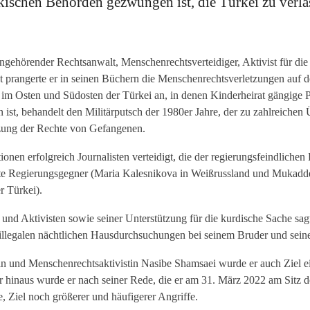
ischen Behörden gezwungen ist, die Türkei zu verla
angehörender Rechtsanwalt, Menschenrechtsverteidiger, Aktivist für die
st prangerte er in seinen Büchern die Menschenrechtsverletzungen auf d
m Osten und Südosten der Türkei an, in denen Kinderheirat gängige Prax
 ist, behandelt den Militärputsch der 1980er Jahre, der zu zahlreiche
tzung der Rechte von Gefangenen.
ionen erfolgreich Journalisten verteidigt, die der regierungsfeindlic
rte Regierungsgegner (Maria Kalesnikova in Weißrussland und Mukadder
r Türkei).
 und Aktivisten sowie seiner Unterstützung für die kurdische Sache sag
n illegalen nächtlichen Hausdurchsuchungen bei seinem Bruder und sei
tin und Menschenrechtsaktivistin Nasibe Shamsaei wurde er auch Ziel 
r hinaus wurde er nach seiner Rede, die er am 31. März 2022 am Sitz d
, Ziel noch größerer und häufigerer Angriffe.