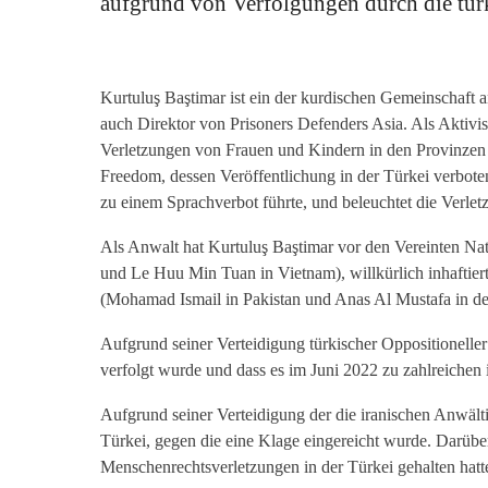
aufgrund von Verfolgungen durch die türk
Kurtuluş Baştimar ist ein der kurdischen Gemeinschaft 
auch Direktor von Prisoners Defenders Asia. Als Aktivi
Verletzungen von Frauen und Kindern in den Provinzen i
Freedom, dessen Veröffentlichung in der Türkei verboten
zu einem Sprachverbot führte, und beleuchtet die Verle
Als Anwalt hat Kurtuluş Baştimar vor den Vereinten Nat
und Le Huu Min Tuan in Vietnam), willkürlich inhaftie
(Mohamad Ismail in Pakistan und Anas Al Mustafa in de
Aufgrund seiner Verteidigung türkischer Oppositioneller
verfolgt wurde und dass es im Juni 2022 zu zahlreiche
Aufgrund seiner Verteidigung der die iranischen Anwäl
Türkei, gegen die eine Klage eingereicht wurde. Darübe
Menschenrechtsverletzungen in der Türkei gehalten hatte