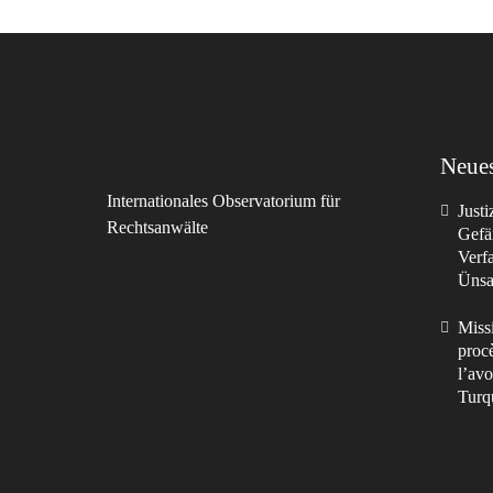
Neues
Internationales Observatorium für
Just
Rechtsanwälte
Gefä
Verf
Ünsal
Missi
procè
l’avo
Turq