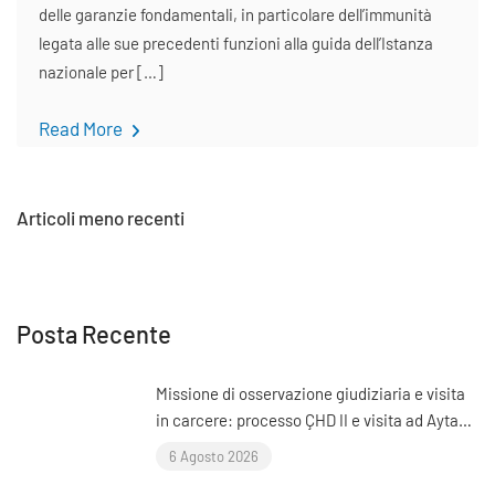
delle garanzie fondamentali, in particolare dell’immunità
legata alle sue precedenti funzioni alla guida dell’Istanza
nazionale per […]
Read More
Navigazione
Articoli meno recenti
articoli
Posta Recente
Missione di osservazione giudiziaria e visita
in carcere: processo ÇHD II e visita ad Aytaç
Ünsal (Istanbul, Turchia)
6 Agosto 2026