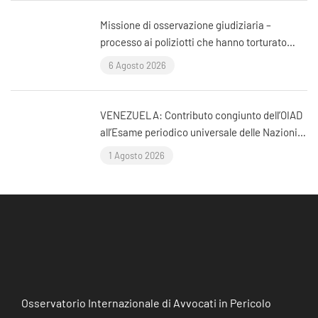
Missione di osservazione giudiziaria –
processo ai poliziotti che hanno torturato
l’avvocato Murat Çelik (Istanbul, Turchia)
6 Agosto 2026
VENEZUELA: Contributo congiunto dell’OIAD
all’Esame periodico universale delle Nazioni
Unite sul Venezuela
1 Agosto 2026
Osservatorio Internazionale di Avvocati in Pericolo